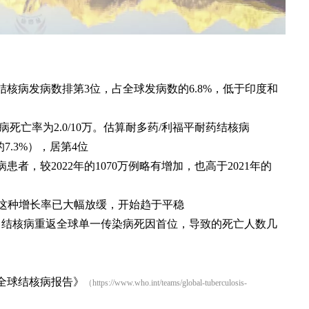
结核病发病数排第3位，占全球发病数的6.8%，低于印度和
病死亡率为2.0/10万。估算耐多药/利福平耐药结核病
的7.3%），居第4位
病患者，较2022年的1070万例略有增加，也高于2021年的
%，但这种增长率已大幅放缓，开始趋于平稳
5万，结核病重返全球单一传染病死因首位，导致的死亡人数几
4年全球结核病报告》
（https://www.who.int/teams/global-tuberculosis-