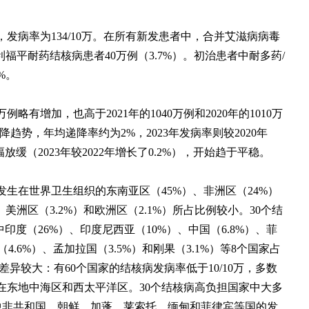
者，发病率为134/10万。在所有新发患者中，合并艾滋病病毒
药/利福平耐药结核病患者40万例（3.7%）。初治患者中耐多药/
%。
万例略有增加，也高于2021年的1040万例和2020年的1010万
下降趋势，年均递降率约为2%，2023年发病率则较2020年
幅放缓（2023年较2022年增长了0.2%），开始趋于平稳。
发生在世界卫生组织的东南亚区（45%）、非洲区（24%）
、美洲区（3.2%）和欧洲区（2.1%）所占比例较小。30个结
印度（26%）、印度尼西亚（10%）、中国（6.8%）、菲
（4.6%）、孟加拉国（3.5%）和刚果（3.1%）等8个国家占
差异较大：有60个国家的结核病发病率低于10/10万，多数
在东地中海区和西太平洋区。30个结核病高负担国家中大多
，其中中非共和国、朝鲜、加蓬、莱索托、缅甸和菲律宾等国的发