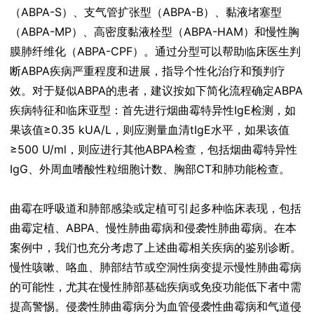
（ABPA-S）、支气管扩张型（ABPA-B）、黏液堵塞型
（ABPA-MP）、高密度黏液栓型（ABPA-HAM）和慢性胸
膜肺纤维化（ABPA-CPF）。通过分型可以帮助临床医生判
断ABPA疾病严重程度和进展，指导个性化治疗和预判疗
效。对于疑似ABPA的患者，建议按如下简化流程确定ABPA
疾病特征和临床亚型：首先进行烟曲霉特异性IgE检测，如
果该值≥0.35 kUA/L，则应测量血清tIgE水平，如果该值
≥500 U/ml，则应进行其他ABPA检查，包括烟曲霉特异性
IgG、外周血嗜酸性粒细胞计数、胸部CT和肺功能检查。
曲霉在呼吸道和肺部感染或定植可引起多种临床表现，包括
曲霉定植、ABPA、慢性肺曲霉病和侵袭性肺曲霉病。在本
案例中，我们也充分考虑了上述曲霉相关疾病的鉴别诊断。
慢性咳嗽、咯血、肺部结节或空洞性病变提示慢性肺曲霉病
的可能性，尤其在慢性肺部基础疾病或免疫功能低下者中需
提高警惕。侵袭性肺曲霉病分为血管侵袭性曲霉病和气道侵