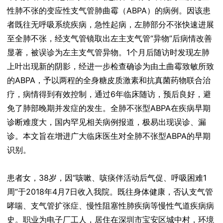
性肺不张的变应性支气管肺曲霉（ABPA）的病例。因该患
者既往无呼吸系统疾病，急性起病，左肺部分不张快速进展
至全肺不张，经支气管镜取出左主支气管“异物”后病情改善
显著，被误诊为左主支气管异物。1个月后随访时发现左肺
上叶出现新的阴影，经进一步检查确诊为由土曲霉致敏所致
的ABPA，予以两程的全身糖皮质激素和抗真菌药物联合治
疗，病情得到有效控制，通过6年临床随访，预后良好，避
免了肺部晚期并发症的发生。全肺不张型ABPA在疾病早期
诊断难度大，国内罕见相关病例报道，极易出现误诊、漏
诊。本文旨在增进广大临床医生对全肺不张型ABPA的早期
识别。
患者女，38岁，因“咳嗽、咳痰伴活动后气促、呼吸困难1
周”于2018年4月7日收入我院。既往身体健康，否认支气管
哮喘、支气管扩张症、慢性阻塞性肺疾病等慢性气道疾病病
史。职业为电子厂工人，居住在深圳市宝安区城中村，环境