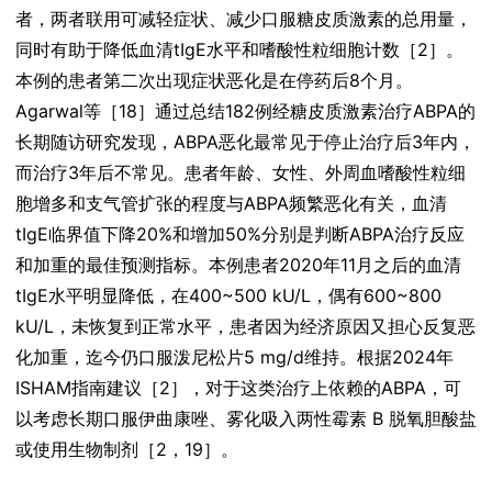
者，两者联用可减轻症状、减少口服糖皮质激素的总用量，
同时有助于降低血清tIgE水平和嗜酸性粒细胞计数［2］。
本例的患者第二次出现症状恶化是在停药后8个月。
Agarwal等［18］通过总结182例经糖皮质激素治疗ABPA的
长期随访研究发现，ABPA恶化最常见于停止治疗后3年内，
而治疗3年后不常见。患者年龄、女性、外周血嗜酸性粒细
胞增多和支气管扩张的程度与ABPA频繁恶化有关，血清
tIgE临界值下降20%和增加50%分别是判断ABPA治疗反应
和加重的最佳预测指标。本例患者2020年11月之后的血清
tIgE水平明显降低，在400~500 kU/L，偶有600~800
kU/L，未恢复到正常水平，患者因为经济原因又担心反复恶
化加重，迄今仍口服泼尼松片5 mg/d维持。根据2024年
ISHAM指南建议［2］，对于这类治疗上依赖的ABPA，可
以考虑长期口服伊曲康唑、雾化吸入两性霉素 B 脱氧胆酸盐
或使用生物制剂［2，19］。