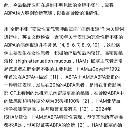
此，今后临床医师在遇到不明原因的全肺不张时，应将
ABPA纳入鉴别诊断范畴，以提高诊断的准确性。
用“全肺不张”“变应性支气管肺曲霉病”“病例报道”作为关键词
进行中、英文文献检索，近10年关于表现为完全性肺不张的
ABPA的病例报道并不常见［4, 5, 6, 7, 8, 9, 10］，这些病
例主要发生在女性患者，积极治疗后预后均较好。高密度黏
液栓（high attenuation mucous，HAM）嵌塞主气管是引
起该患者左肺全肺不张的主要原因。HAM由Goyal于1992
年首次在ABPA中描述［11］。ABPA-HAM是ABPA亚群的
一种特征表现，发生在20%的ABPA患者，是指在非造影胸
部 CT上看到的比椎旁肌肉密度更高的黏液，在诊断ABPA中
的敏感度和特异度分别为35%和100%［2］。HAM亚型血
清学检测值更高，且与频繁复发有关［12］。2024年
ISHAM建议：HAM是ABPA特征性表现，即使其他所有标准
都不满足，也可以证实ABPA的诊断［2］。HAM 嵌塞的确