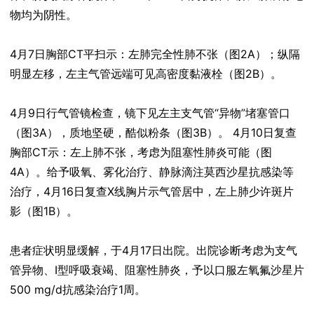
物均为阴性。
4月7日胸部CT平扫示：左肺完全性肺不张（图2A）；纵隔
明显左移，左主气管远端可见高密度黏液栓（图2B）。
4月9日行气管镜检查，镜下见左主支气管“异物”堵塞管口
（图3A），质地坚硬，酷似粉条（图3B）。 4月10日复查
胸部CT示：左上肺不张，考虑为阻塞性肺炎可能（图
4A）。给予吸氧、雾化治疗、静脉滴注莫西沙星抗感染等
治疗，4月16日复查X线胸片示气管居中，左上肺少许斑片
影（图1B）。
患者症状明显缓解，于4月17日出院。出院诊断考虑为支气
管异物、Ⅰ型呼吸衰竭、阻塞性肺炎，予以口服左氧氟沙星片
500 mg/d抗感染治疗1周。