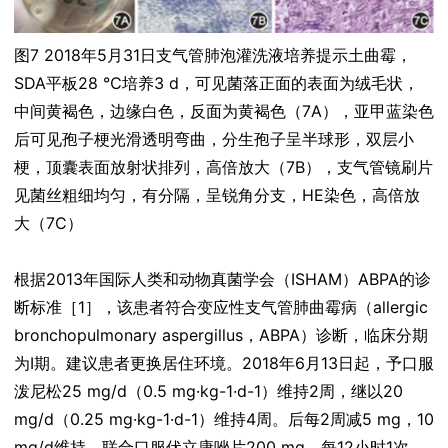
图7 2018年5月31日支气管肺泡灌洗液培养提示土曲霉，
SDA平板28 ℃培养3 d，可见菌落正面的表面为绒毛状，
中间黄褐色，边缘白色，反面为黄褐色（7A），亚甲蓝染色
后可见孢子梗光滑透明弯曲，分生孢子呈半球形，双层小
梗，顶囊表面放射状排列，高倍放大（7B），支气管镜刷片
见菌丝粗细均匀，有分隔，呈锐角分支，HE染色，高倍放
大（7C）
根据2013年国际人类和动物真菌学会（ISHAM）ABPA的诊
断标准［1］，该患者符合变应性支气管肺曲霉病（allergic
bronchopulmonary aspergillus，ABPA）诊断，临床分期
为Ⅰ期。建议患者更换居住环境。2018年6月13日起，予口服
泼尼松25 mg/d（0.5 mg·kg-1·d-1）维持2周，继以20
mg/d（0.25 mg·kg-1·d-1）维持4周。后每2周减5 mg，10
mg/d维持，联合口服伏立康唑片200 mg、每12小时1次，