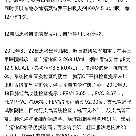
同时予以布地奈德福莫特罗干粉吸入剂160/4.5 μg 1吸、每
12小时1次。
12周后患者自觉情况良好，自行停用所有药物。
2019年8月22日患者出现咳嗽、咳黄黏痰频率加重，在某三
甲医院就诊，查血清tIgE 2 268 U/ml，烟曲霉特异性IgE为
12.9 kUA/L（参考值≤3.5 kUA/L），血清G试验、抗核抗
体、系统性血管炎检查均阴性，胸部CT平扫检查提示左肺
上叶舌段支气管扩张，伴舌段周围少许斑片影。2019年9月
18日肺通气功能检查提示：FEV1 2.65 L，FVC 3.67 L，
FEV1/FVC 71.06%，FEV1占预计值% 92.33%，支气管舒张
试验阴性，再次行支气管镜检查，镜下见各叶、段支气管正
常。肺泡灌洗液细菌病原学、病理细胞学检查均阴性。患者
血清tIgE水平仍然较高，再次给予第二程口服泼尼松片20
mg/d，联合伊曲康唑胶囊200 mg、2次/d。