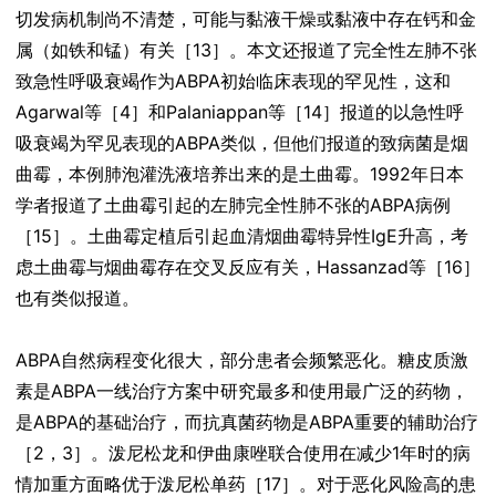
切发病机制尚不清楚，可能与黏液干燥或黏液中存在钙和金
属（如铁和锰）有关［13］。本文还报道了完全性左肺不张
致急性呼吸衰竭作为ABPA初始临床表现的罕见性，这和
Agarwal等［4］和Palaniappan等［14］报道的以急性呼
吸衰竭为罕见表现的ABPA类似，但他们报道的致病菌是烟
曲霉，本例肺泡灌洗液培养出来的是土曲霉。1992年日本
学者报道了土曲霉引起的左肺完全性肺不张的ABPA病例
［15］。土曲霉定植后引起血清烟曲霉特异性IgE升高，考
虑土曲霉与烟曲霉存在交叉反应有关，Hassanzad等［16］
也有类似报道。
ABPA自然病程变化很大，部分患者会频繁恶化。糖皮质激
素是ABPA一线治疗方案中研究最多和使用最广泛的药物，
是ABPA的基础治疗，而抗真菌药物是ABPA重要的辅助治疗
［2，3］。泼尼松龙和伊曲康唑联合使用在减少1年时的病
情加重方面略优于泼尼松单药［17］。对于恶化风险高的患