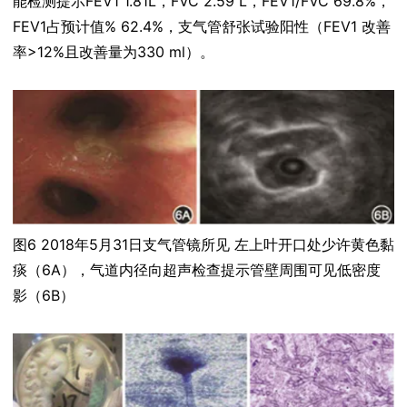
能检测提示FEV1 1.81L，FVC 2.59 L，FEV1/FVC 69.8%，
FEV1占预计值% 62.4%，支气管舒张试验阳性（FEV1 改善
率>12%且改善量为330 ml）。
图6 2018年5月31日支气管镜所见 左上叶开口处少许黄色黏
痰（6A），气道内径向超声检查提示管壁周围可见低密度
影（6B）