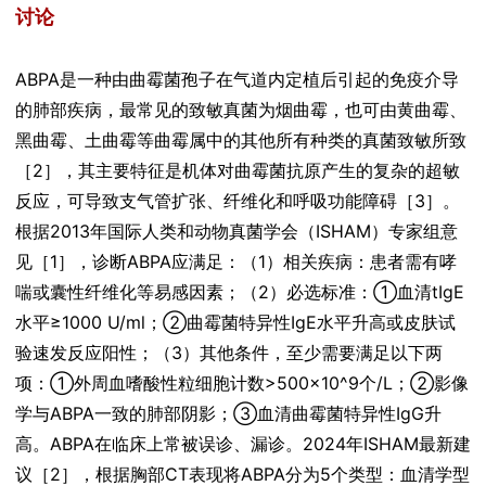
讨论
ABPA是一种由曲霉菌孢子在气道内定植后引起的免疫介导
的肺部疾病，最常见的致敏真菌为烟曲霉，也可由黄曲霉、
黑曲霉、土曲霉等曲霉属中的其他所有种类的真菌致敏所致
［2］，其主要特征是机体对曲霉菌抗原产生的复杂的超敏
反应，可导致支气管扩张、纤维化和呼吸功能障碍［3］。
根据2013年国际人类和动物真菌学会（ISHAM）专家组意
见［1］，诊断ABPA应满足：（1）相关疾病：患者需有哮
喘或囊性纤维化等易感因素；（2）必选标准：①血清tIgE
水平≥1000 U/ml；②曲霉菌特异性IgE水平升高或皮肤试
验速发反应阳性；（3）其他条件，至少需要满足以下两
项：①外周血嗜酸性粒细胞计数>500×10^9个/L；②影像
学与ABPA一致的肺部阴影；③血清曲霉菌特异性IgG升
高。ABPA在临床上常被误诊、漏诊。2024年ISHAM最新建
议［2］，根据胸部CT表现将ABPA分为5个类型：血清学型