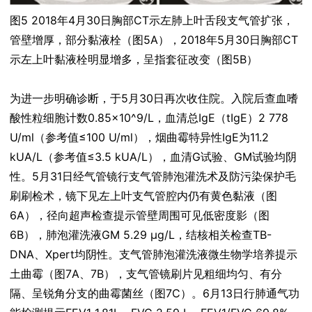
图5 2018年4月30日胸部CT示左肺上叶舌段支气管扩张，
管壁增厚，部分黏液栓（图5A），2018年5月30日胸部CT
示左上叶黏液栓明显增多，呈指套征改变（图5B）
为进一步明确诊断，于5月30日再次收住院。入院后查血嗜
酸性粒细胞计数0.85×10^9/L，血清总IgE（tIgE）2 778
U/ml（参考值≤100 U/ml），烟曲霉特异性IgE为11.2
kUA/L（参考值≤3.5 kUA/L），血清G试验、GM试验均阴
性。5月31日经气管镜行支气管肺泡灌洗术及防污染保护毛
刷刷检术，镜下见左上叶支气管腔内仍有黄色黏液（图
6A），径向超声检查提示管壁周围可见低密度影（图
6B），肺泡灌洗液GM 5.29 μg/L，结核相关检查TB-
DNA、Xpert均阴性。支气管肺泡灌洗液微生物学培养提示
土曲霉（图7A、7B），支气管镜刷片见粗细均匀、有分
隔、呈锐角分支的曲霉菌丝（图7C）。6月13日行肺通气功