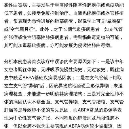
袭性曲霉病，主要发生于重度慢性阻塞性肺疾病或免疫功能
低下患者，如接受免疫抑制治疗、血液系统疾病或器官移植
者，常表现为急性进展的肺部病变，影像学上可见“晕圈征”
或“空气新月征”。此外，对于长期气道疾病患者，如支气管
扩张症或慢性阻塞性肺疾病患者，需警惕曲霉定植的可能，
其可能加重基础疾病，亦可能发展为侵袭性肺曲霉病。
分析本例患者首次诊疗中误诊的主要原因如下：一是该中年
女患者既往体健，无呼吸系统慢性病史，无过敏史，既往病
史中缺乏ABPA基础疾病易感因素；二是在支气管镜下钳取
左主支气管“异物”后，因该异物质地坚硬且形似异物，未送
病理检查，未能进一步明确其病理结构；三是对完全性肺不
张的病因认识不够全面。支气管异物、支气管结核、支气管
肿瘤等是导致肺不张的常见原因，而ABPA常见的影像学表
现为中心性支气管扩张、不同程度的肺浸润及局限性肺不
张，但以全肺不张为主要表现的ABPA病例较少被报道。因