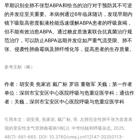
早期识别全肺不张型ABPA和恰当的治疗对于预防其不可逆
的并发症至关重要。本病例通过6年临床随访，发现早期内
镜下吸取高密度黏液栓能迅速缓解ABPA患者的呼吸衰竭，
但不能有效治愈ABPA。通过糖皮质激素联合抗真菌治疗规
范治疗，可以防止ABPA远期并发症如严重气流受限、肺不
张、侵袭性肺曲霉病及肺纤维化等，提高患者的生存质量。
参考文献（略）
作者：胡安美 焦家岩 戴广标 罗琼 董敬军 关巍；第一作者
单位：深圳市宝安区中心医院呼吸与危重症医学科；通信作
者：关巍，深圳市宝安区中心医院呼吸与危重症医学科
引用本文：胡安美, 焦家岩, 戴广标, 等. 左肺完全性肺不张为首发表
现的变应性支气管肺曲霉病1例[J]. 中华结核和呼吸杂志, 2025,
48(7): 661-665. DOI: 10.3760/cma.j.cn112147-20250113-