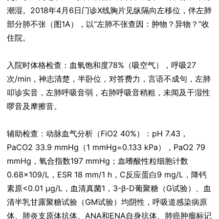
潮湿。2018年4月6日门诊X线胸片见纵隔向左移位，伴左肺
部分肺不张（图1A），以“左肺不张查因：肿物？异物？”收
住院。
入院时体格检查：血氧饱和度78%（吸空气），呼吸27
次/min，神志清楚，半卧位，对答费力，言语不成句，左肺
叩诊实音，左肺呼吸音弱，右肺呼吸音稍粗，未闻及干湿性
啰音及摩擦音。
辅助检查：动脉血气分析（FiO2 40%）：pH 7.43，
PaCO2 33.9 mmHg（1 mmHg=0.133 kPa），PaO2 79
mmHg，氧合指数197 mmHg；血嗜酸性粒细胞计数
0.68×109/L，ESR 18 mm/1 h，C反应蛋白9 mg/L，降钙
素原<0.01 μg/L，血清真菌1，3-β-D葡聚糖（G试验）、血
清半乳甘露聚糖试验（GM试验）均阴性，呼吸道感染病原
体、肺炎支原体抗体、ANA和ENA自身抗体、肺癌肿瘤标记