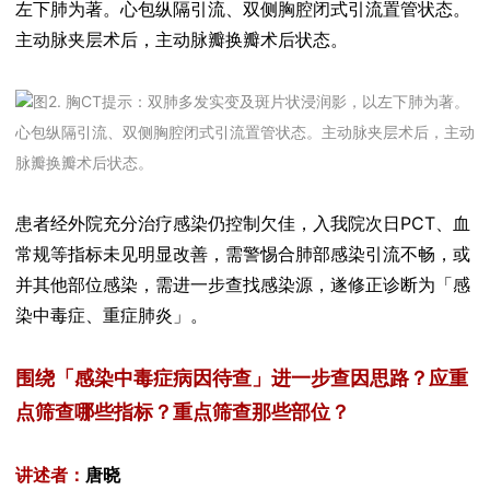
左下肺为著。心包纵隔引流、双侧胸腔闭式引流置管状态。
主动脉夹层术后，主动脉瓣换瓣术后状态。
图2. 胸CT提示：双肺多发实变及斑片状浸润影，以左下肺为著。
心包纵隔引流、双侧胸腔闭式引流置管状态。主动脉夹层术后，主动
脉瓣换瓣术后状态。
患者经外院充分治疗感染仍控制欠佳，入我院次日PCT、血
常规等指标未见明显改善，需警惕合肺部感染引流不畅，或
并其他部位感染，需进一步查找感染源，遂修正诊断为「感
染中毒症、重症肺炎」。
围绕「感染中毒症病因待查」进一步查因思路？应重
点筛查哪些指标？重点筛查那些部位？
讲述者：
唐晓