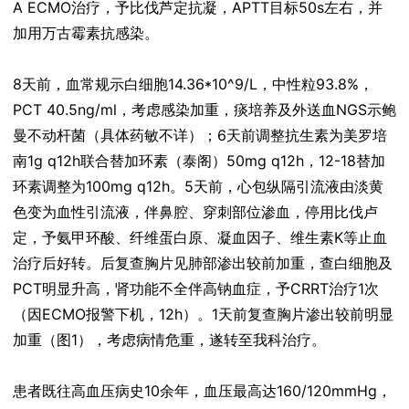
A ECMO治疗，予比伐芦定抗凝，APTT目标50s左右，并
加用万古霉素抗感染。
8天前，血常规示白细胞14.36*10^9/L，中性粒93.8%，
PCT 40.5ng/ml，考虑感染加重，痰培养及外送血NGS示鲍
曼不动杆菌（具体药敏不详）；6天前调整抗生素为美罗培
南1g q12h联合替加环素（泰阁）50mg q12h，12-18替加
环素调整为100mg q12h。5天前，心包纵隔引流液由淡黄
色变为血性引流液，伴鼻腔、穿刺部位渗血，停用比伐卢
定，予氨甲环酸、纤维蛋白原、凝血因子、维生素K等止血
治疗后好转。后复查胸片见肺部渗出较前加重，查白细胞及
PCT明显升高，肾功能不全伴高钠血症，予CRRT治疗1次
（因ECMO报警下机，12h）。1天前复查胸片渗出较前明显
加重（图1），考虑病情危重，遂转至我科治疗。
患者既往高血压病史10余年，血压最高达160/120mmHg，