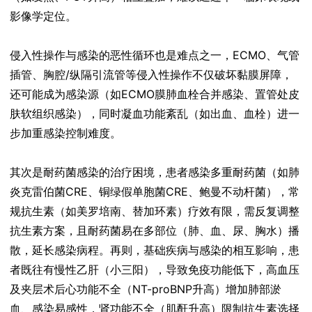
影像学定位。
侵入性操作与感染的恶性循环也是难点之一，ECMO、气管
插管、胸腔/纵隔引流管等侵入性操作不仅破坏黏膜屏障，
还可能成为感染源（如ECMO膜肺血栓合并感染、置管处皮
肤软组织感染），同时凝血功能紊乱（如出血、血栓）进一
步加重感染控制难度。
其次是耐药菌感染的治疗困境，患者感染多重耐药菌（如肺
炎克雷伯菌CRE、铜绿假单胞菌CRE、鲍曼不动杆菌），常
规抗生素（如美罗培南、替加环素）疗效有限，需反复调整
抗生素方案，且耐药菌易在多部位（肺、血、尿、胸水）播
散，延长感染病程。再则，基础疾病与感染的相互影响，患
者既往有慢性乙肝（小三阳），导致免疫功能低下，高血压
及夹层术后心功能不全（NT-proBNP升高）增加肺部淤
血、感染易感性，肾功能不全（肌酐升高）限制抗生素选择