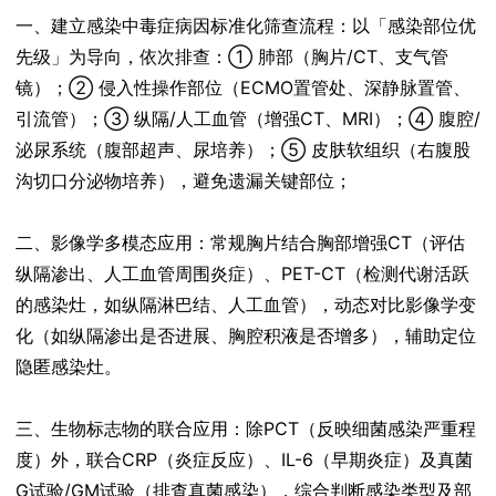
一、建立感染中毒症病因标准化筛查流程：以「感染部位优
先级」为导向，依次排查：① 肺部（胸片/CT、支气管
镜）；② 侵入性操作部位（ECMO置管处、深静脉置管、
引流管）；③ 纵隔/人工血管（增强CT、MRI）；④ 腹腔/
泌尿系统（腹部超声、尿培养）；⑤ 皮肤软组织（右腹股
沟切口分泌物培养），避免遗漏关键部位；
二、影像学多模态应用：常规胸片结合胸部增强CT（评估
纵隔渗出、人工血管周围炎症）、PET-CT（检测代谢活跃
的感染灶，如纵隔淋巴结、人工血管），动态对比影像学变
化（如纵隔渗出是否进展、胸腔积液是否增多），辅助定位
隐匿感染灶。
三、生物标志物的联合应用：除PCT（反映细菌感染严重程
度）外，联合CRP（炎症反应）、IL-6（早期炎症）及真菌
G试验/GM试验（排查真菌感染），综合判断感染类型及部