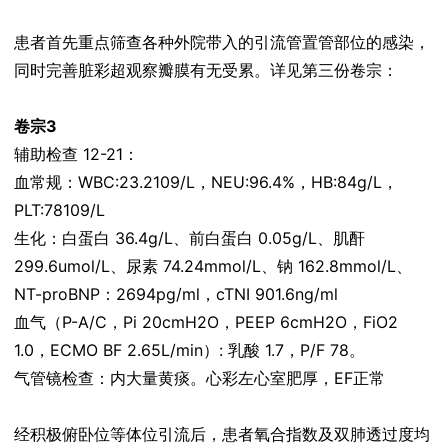
患者首先重点筛查各种外院带入的引流管置管部位的感染，
同时完善脏彩超观察瓣膜有无受累。详见第三份卷宗：
卷宗3
辅助检查 12-21：
血常规：WBC:23.2109/L，NEU:96.4%，HB:84g/L，
PLT:78109/L
生化：白蛋白 36.4g/L、前白蛋白 0.05g/L、肌酐
299.6umol/L、尿素 74.24mmol/L、钠 162.8mmol/L、
NT-proBNP：2694pg/ml，cTNI 901.6ng/ml
血气（P-A/C，Pi 20cmH2O，PEEP 6cmH2O，FiO2
1.0，ECMO BF 2.65L/min）: 乳酸 1.7，P/F 78。
气管镜检查：内大量黄痰。心彩左心室肥厚，EF正常
经积极俯卧位等体位引流后，患者氧合指数及双肺透过度均