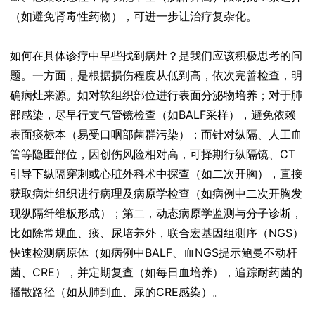
（如避免肾毒性药物），可进一步让治疗复杂化。
如何在具体诊疗中早些找到病灶？是我们应该积极思考的问
题。一方面，是根据损伤程度从低到高，依次完善检查，明
确病灶来源。如对软组织部位进行表面分泌物培养；对于肺
部感染，尽早行支气管镜检查（如BALF采样），避免依赖
表面痰标本（易受口咽部菌群污染）；而针对纵隔、人工血
管等隐匿部位，因创伤风险相对高，可择期行纵隔镜、CT
引导下纵隔穿刺或心脏外科术中探查（如二次开胸），直接
获取病灶组织进行病理及病原学检查（如病例中二次开胸发
现纵隔纤维板形成）；第二，动态病原学监测与分子诊断，
比如除常规血、痰、尿培养外，联合宏基因组测序（NGS）
快速检测病原体（如病例中BALF、血NGS提示鲍曼不动杆
菌、CRE），并定期复查（如每日血培养），追踪耐药菌的
播散路径（如从肺到血、尿的CRE感染）。