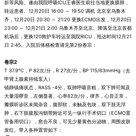
折等风险。遂由我院呼吸ICU王睿医生前往当地更换膜肺，
转运患者。12月20日 16:00 ～ 19:50 调机 北京至乌鲁木
齐，12月20日 20:30 ～ 21:20 更换ECMO出发，12月20日
23:00 ～ 12月21日 2:00 乌鲁木齐至北京。降落至北京首都
机场后，更换120救护车转运至我院RICU，抵达时间12月21
日 2:45。入院后体格检查请见第2份卷宗：
卷宗2
T 37.9℃，P 82次/分，R 27次/分，BP 115/63mmHg（去
甲肾上腺素持续泵入）
镇静镇痛状态，RASS -4分，双肺呼吸音粗，双下肺可闻及
大量湿啰音，左侧显著。心率82次/分，律齐，心音正常，
瓣膜听诊区未闻杂音，腹部软，未触及包块，双下肢无浮
肿，右下肢腹股沟韧带附近可见一纵行手术切口（ECMO置
管备用切口），愈合不良，可见少量黄色分泌物，周围皮肤
发红。带入各种置管如下：