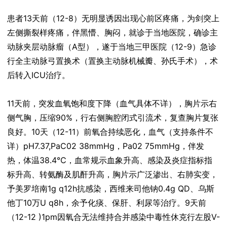
患者13天前（12-8）无明显诱因出现心前区疼痛，为剑突上
左侧撕裂样疼痛，伴黑懵、胸闷，就诊于当地医院，确诊主
动脉夹层动脉瘤（A型），遂于当地三甲医院（12-9）急诊
行全主动脉弓置换术（置换主动脉机械瓣、孙氏手术），术
后转入ICU治疗。
11天前，突发血氧饱和度下降（血气具体不详），胸片示右
侧气胸，压缩90%，行右侧胸腔闭式引流术，复查胸片复张
良好。10天（12-11）前氧合持续恶化，血气（支持条件不
详）pH7.37,PaC02 38mmHg，Pa02 75mmHg，伴发
热，体温38.4℃，血常规示血象升高、感染及炎症指标指
标升高、转氨酶及肌酐升高，胸片示广泛渗出、右肺实变，
予美罗培南1g q12h抗感染，西维来司他钠0.4g QD、乌斯
他丁10万U q8h，余予化痰、保肝、利尿等治疗。9天前
（12-12 )1pm因氧合无法维持合并感染中毒性休克行左股V-