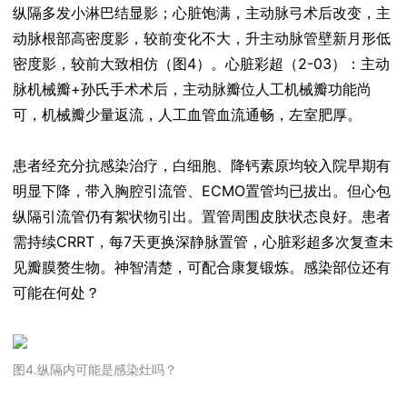
纵隔多发小淋巴结显影；心脏饱满，主动脉弓术后改变，主
动脉根部高密度影，较前变化不大，升主动脉管壁新月形低
密度影，较前大致相仿（图4）。心脏彩超（2-03）：主动
脉机械瓣+孙氏手术术后，主动脉瓣位人工机械瓣功能尚
可，机械瓣少量返流，人工血管血流通畅，左室肥厚。
患者经充分抗感染治疗，白细胞、降钙素原均较入院早期有
明显下降，带入胸腔引流管、ECMO置管均已拔出。但心包
纵隔引流管仍有絮状物引出。置管周围皮肤状态良好。患者
需持续CRRT，每7天更换深静脉置管，心脏彩超多次复查未
见瓣膜赘生物。神智清楚，可配合康复锻炼。感染部位还有
可能在何处？
图4.纵隔内可能是感染灶吗？