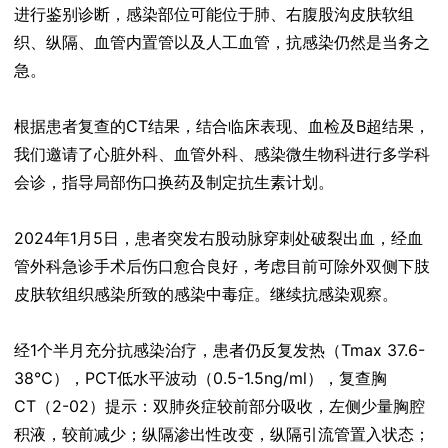
进行鉴别诊断，感染部位可能位于肺、右腹股沟皮肤软组
织、纵隔、血管内置管以及人工血管，抗感染仍然是当务之
急。
根据患者复查的CT结果，结合临床表现、血检及B超结果，
我们邀请了心脏外科、血管外科、感染微生物科进行多学科
会诊，指导局部伤口换药及制定抗生素计划。
2024年1月5日，患者突发右股动脉穿刺处破裂出血，经血
管外科急诊手术后伤口愈合良好，考虑目前可除外双侧下肢
皮肤软组织感染所致的感染中毒症。继续抗感染观察。
经1个半月充分抗感染治疗，患者仍反复发热（Tmax 37.6-
38℃），PCT低水平波动（0.5-1.5ng/ml），复查胸
CT（2-02）提示：双肺炎症较前部分吸收，左侧少量胸腔
积液，较前减少；纵隔渗出性改变，纵隔引流管置入状态；