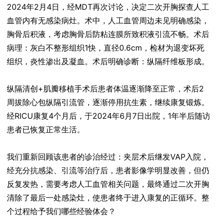
2024年2月4日，经MDT再次讨论，决定二次开胸探查人工
血管内有无感染病灶。术中，人工血管周边未见明确感染，
胸骨后积液，考虑胸骨后防粘连膜所致积液引流不畅。术后
病理：灰白不整形组织1快，直径0.6cm，检材为退变坏死
组织，炎性渗出及凝血。术后明确诊断：纵隔纤维板形成。
纵隔清创+肌瓣移植手术后患者体温逐渐降至正常，术后2
周拔除心包纵隔引流管，逐渐停用抗生素，继续康复锻炼。
经RICU康复4个月后，于2024年6月7日出院，1年半后随访
患者已恢复正常生活。
我们重新回顾该患者的诊治经过：夹层术后继发VAP入院，
经充分抗感染、引流等治疗后，患者影像学明显改善，但仍
反复发热，需要考虑人工血管相关问题，最终通过二次开胸
清除了最后一处感染灶，使患者终于进入康复的正循环。整
个过程给予我们哪些经验体会？