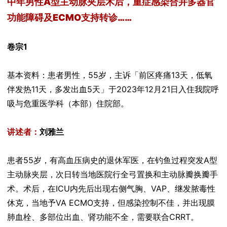
中年男性A型主动脉夹层术后，重症感染合并多器官
功能障碍及ECMO支持转诊……
卷宗1
基本资料：患者男性，55岁，主诉「前区疼痛13天，低氧
伴发热11天，多发出血5天」于2023年12月21日入住我院呼
吸与危重医学科（本部）住院部。
讲述者：
刘雅兰
患者55岁，有高血压病史的退休军医，在钓鱼过程突发A型
主动脉夹层，次日转当地医院行全弓置换和主动脉瓣换瓣手
术。术后，在ICU内先后出现右侧气胸、VAP、继发脓毒性
休克，当地予VA ECMO支持，但感染控制不佳，并出现膜
肺血栓、多部位出血、肾功能不全，需要联合CRRT。