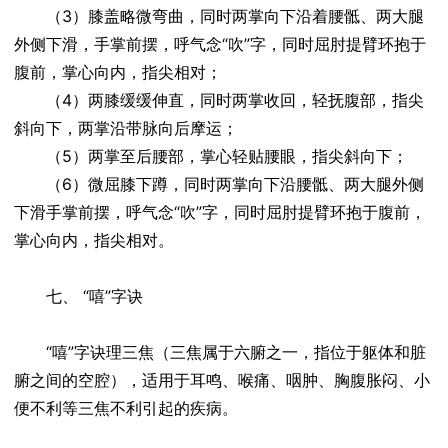
（3）膝盖略微弯曲，同时两掌向下沿着腰骶、两大腿
外侧下滑，手掌前摆，呼气念“吹”字，同时屈肘提臂环抱于
腹前，掌心向内，指尖相对；
（4）两膝缓缓伸直，同时两掌收回，轻抚腹部，指尖
斜向下，两掌沿带脉向后摩运；
（5）两掌至后腰部，掌心轻贴腰眼，指尖斜向下；
（6）微屈膝下蹲，同时两掌向下沿腰骶、两大腿外侧
下滑手掌前摆，呼气念“吹”字，同时屈肘提臂环抱于腹前，
掌心向内，指尖相对。
七、 “嘻”字诀
“嘻”字诀理三焦（三焦属于六腑之一，指位于躯体和脏
腑之间的空腔），适用于耳鸣、喉痛、咽肿、胸腹胀闷、小
便不利等三焦不利引起的疾病。