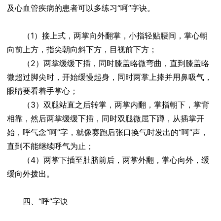
及心血管疾病的患者可以多练习“呵”字诀。
（1）接上式，两掌向外翻掌，小指轻贴腰间，掌心朝
向前上方，指尖朝向斜下方，目视前下方；
（2）两掌缓缓下插，同时膝盖略微弯曲，直到膝盖略
微超过脚尖时，开始缓慢起身，同时两掌上捧并用鼻吸气，
眼睛要看着手掌心；
（3）双腿站直之后转掌，两掌内翻，掌指朝下，掌背
相靠，然后两掌缓缓下插，同时双腿微屈下蹲，从插掌开
始，呼气念“呵”字，就像赛跑后张口换气时发出的“呵”声，
直到不能继续呼气为止；
（4）两掌下插至肚脐前后，两掌外翻，掌心向外，缓
缓向外拨出。
四、“呼”字诀