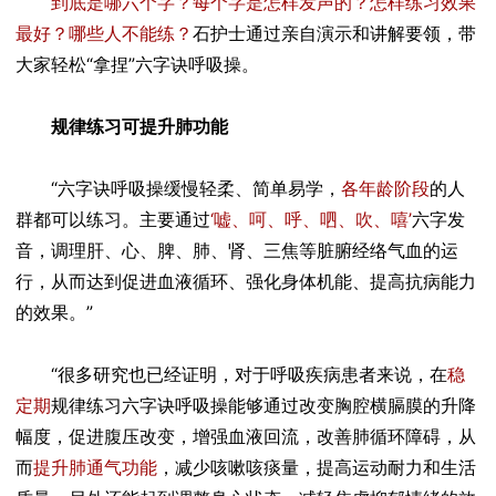
到底是哪六个字？每个字是怎样发声的？怎样练习效果
最好？哪些人不能练？
石护士通过亲自演示和讲解要领，带
大家轻松“拿捏”六字诀呼吸操。
规律练习可提升肺功能
“六字诀呼吸操缓慢轻柔、简单易学，
各年龄阶段
的人
群都可以练习。主要通过
‘嘘、呵、呼、呬、吹、嘻’
六字发
音，调理肝、心、脾、肺、肾、三焦等脏腑经络气血的运
行，从而达到促进血液循环、强化身体机能、提高抗病能力
的效果。”
“很多研究也已经证明，对于呼吸疾病患者来说，在
稳
定期
规律练习六字诀呼吸操能够通过改变胸腔横膈膜的升降
幅度，促进腹压改变，增强血液回流，改善肺循环障碍，从
而
提升肺通气功能
，减少咳嗽咳痰量，提高运动耐力和生活