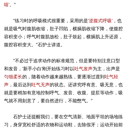
嘻’
。”
“练习时的呼吸模式很重要，采用的是
‘逆腹式呼吸’
，也
就是吸气时腹肌收缩，肚子凹陷，横膈肌收缩下降，使腹腔
容积变小；呼气时腹肌放松，肚子鼓起，横膈肌上升还原，
腹腔容积变大。”石护士讲道。
“不必过于追求动作的标准规范，但是要特别注意口型
和发音，‘新手小白’刚开始练习时以
吐气发声
为主，出声是
匀细柔长
的，随着动作越来越熟练，要逐渐过渡到
吐气轻
声
，最后达到
吐气无声
的状态。还讲究呼有意、吸无意，也
就是要稍加有意地控制呼气、发音、收腹、提肛等动作，吸
气就不用刻意了，要自然进行，不能憋气。”
石护士还提醒我们，要在空气清新、地面平坦的场地练
习，身穿宽松舒适的衣物和运动鞋，去除假牙；运动开始前