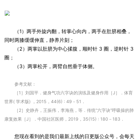
（1）两手外旋内翻，转掌心向内，两手在肚脐相叠，
同时两膝缓缓伸直，静养片刻；
（2）两掌以肚脐为中心揉腹，顺时针 3 圈，逆时针 3
圈；
（3）两掌松开，两臂自然垂于体侧。
参考文献：
［1］刘国平．健身气功六字诀的演练及健身作用［J］．体育
世界( 学术版) ，2015，44(6) : 49－51．
［2］史静卉，王振伟，李海燕，等．传统“六字诀”呼吸操的肺
康复效果［J］．中国社区医师，2019，35(15) : 180－183．
您现在看到的是我们最新上线的日更版公众号，会每天