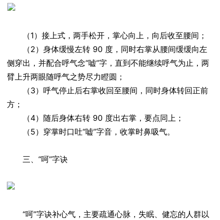
（1）接上式，两手松开，掌心向上，向后收至腰间；
（2）身体缓慢左转 90 度，同时右掌从腰间缓缓向左
侧穿出，并配合呼气念“嘘”字，直到不能继续呼气为止，两
臂上升两眼随呼气之势尽力瞪圆；
（3）呼气停止后右掌收回至腰间，同时身体转回正前
方；
（4）随后身体右转 90 度出右掌，要点同上；
（5）穿掌时口吐“嘘”字音，收掌时鼻吸气。
三、“呵”字诀
“呵”字诀补心气，主要疏通心脉，失眠、健忘的人群以