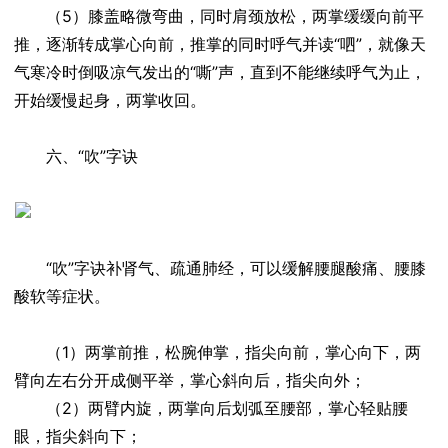
（5）膝盖略微弯曲，同时肩颈放松，两掌缓缓向前平
推，逐渐转成掌心向前，推掌的同时呼气并读“呬”，就像天
气寒冷时倒吸凉气发出的“嘶”声，直到不能继续呼气为止，
开始缓慢起身，两掌收回。
六、“吹”字诀
“吹”字诀补肾气、疏通肺经，可以缓解腰腿酸痛、腰膝
酸软等症状。
（1）两掌前推，松腕伸掌，指尖向前，掌心向下，两
臂向左右分开成侧平举，掌心斜向后，指尖向外；
（2）两臂内旋，两掌向后划弧至腰部，掌心轻贴腰
眼，指尖斜向下；