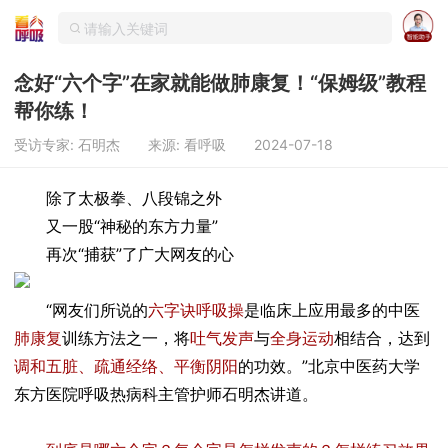
念好“六个字”在家就能做肺康复！“保姆级”教程
帮你练！
受访专家: 石明杰
来源: 看呼吸
2024-07-18
除了太极拳、八段锦之外
又一股“神秘的东方力量”
再次“捕获”了广大网友的心
“网友们所说的
六字诀呼吸操
是临床上应用最多的中医
肺康复
训练方法之一，将
吐气发声
与
全身运动
相结合，达到
调和五脏、疏通经络、平衡阴阳
的功效。”北京中医药大学
东方医院呼吸热病科主管护师石明杰讲道。