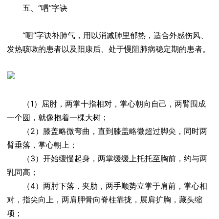
五、“呬”字诀
“呬”字诀补肺气，用以消减肺里郁热，适合外感伤风、
发热咳嗽的患者以及阳康后、处于慢阻肺病稳定期的患者。
（1）屈肘，两掌十指相对，掌心朝向自己，两臂围成
一个圆，就像抱着一棵大树；
（2）膝盖略微弯曲，直到膝盖略微超过脚尖，同时两
臂垂落，掌心朝上；
（3）开始缓慢起身，两掌缓缓上托托至胸前，约与两
乳同高；
（4）两肘下落，夹肋，两手顺势立掌于肩前，掌心相
对，指尖向上，两肩胛骨向脊柱靠拢，展肩扩胸，藏头缩
项；