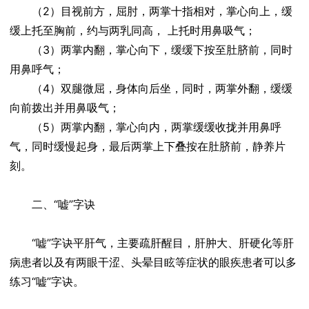
（2）目视前方，屈肘，两掌十指相对，掌心向上，缓
缓上托至胸前，约与两乳同高， 上托时用鼻吸气；
（3）两掌内翻，掌心向下，缓缓下按至肚脐前，同时
用鼻呼气；
（4）双腿微屈，身体向后坐，同时，两掌外翻，缓缓
向前拨出并用鼻吸气；
（5）两掌内翻，掌心向内，两掌缓缓收拢并用鼻呼
气，同时缓慢起身，最后两掌上下叠按在肚脐前，静养片
刻。
二、“嘘”字诀
“嘘”字诀平肝气，主要疏肝醒目，肝肿大、肝硬化等肝
病患者以及有两眼干涩、头晕目眩等症状的眼疾患者可以多
练习“嘘”字诀。