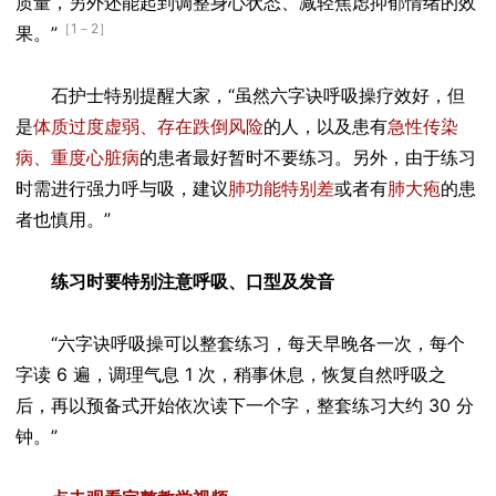
质量，另外还能起到调整身心状态、减轻焦虑抑郁情绪的效
［1－2］
果。”
石护士特别提醒大家，“虽然六字诀呼吸操疗效好，但
是
体质过度虚弱、存在跌倒风险
的人，以及患有
急性传染
病、重度心脏病
的患者最好暂时不要练习。另外，由于练习
时需进行强力呼与吸，建议
肺功能特别差
或者有
肺大疱
的患
者也慎用。”
练习时要特别注意呼吸、口型及发音
“六字诀呼吸操可以整套练习，每天早晚各一次，每个
字读 6 遍，调理气息 1 次，稍事休息，恢复自然呼吸之
后，再以预备式开始依次读下一个字，整套练习大约 30 分
钟。”