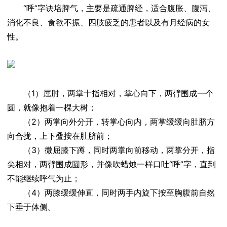
“呼”字诀培脾气，主要是疏通脾经，适合腹胀、腹泻、
消化不良、食欲不振、四肢疲乏的患者以及有月经病的女
性。
（1）屈肘，两掌十指相对，掌心向下，两臂围成一个
圆，就像抱着一棵大树；
（2）两掌向外分开，转掌心向内，两掌缓缓向肚脐方
向合拢，上下叠按在肚脐前；
（3）微屈膝下蹲，同时两掌向前移动，两掌分开，指
尖相对，两臂围成圆形，并像吹蜡烛一样口吐“呼”字，直到
不能继续呼气为止；
（4）两膝缓缓伸直，同时两手内旋下按至胸腹前自然
下垂于体侧。