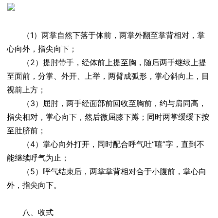
（1）两掌自然下落于体前，两掌外翻至掌背相对，掌
心向外，指尖向下；
（2）提肘带手，经体前上提至胸，随后两手继续上提
至面前，分掌、外开、上举，两臂成弧形，掌心斜向上，目
视前上方；
（3）屈肘，两手经面部前回收至胸前，约与肩同高，
指尖相对，掌心向下，然后微屈膝下蹲；同时两掌缓缓下按
至肚脐前；
（4）掌心向外打开，同时配合呼气吐“嘻”字，直到不
能继续呼气为止；
（5）呼气结束后，两掌掌背相对合于小腹前，掌心向
外，指尖向下。
八、收式