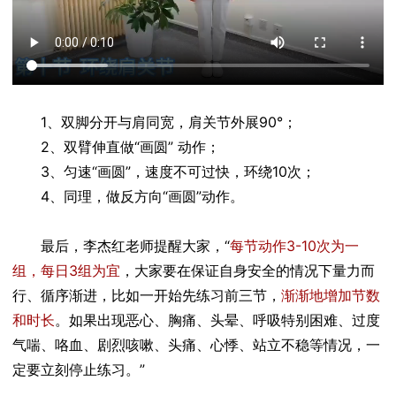
1、双脚分开与肩同宽，肩关节外展90°；
2、双臂伸直做“画圆” 动作；
3、匀速“画圆”，速度不可过快，环绕10次；
4、同理，做反方向“画圆”动作。
最后，李杰红老师提醒大家，“
每节动作3-10次为一
组，每日3组为宜
，大家要在保证自身安全的情况下量力而
行、循序渐进，比如一开始先练习前三节，
渐渐地增加节数
和时长
。如果出现恶心、胸痛、头晕、呼吸特别困难、过度
气喘、咯血、剧烈咳嗽、头痛、心悸、站立不稳等情况，一
定要立刻停止练习。”