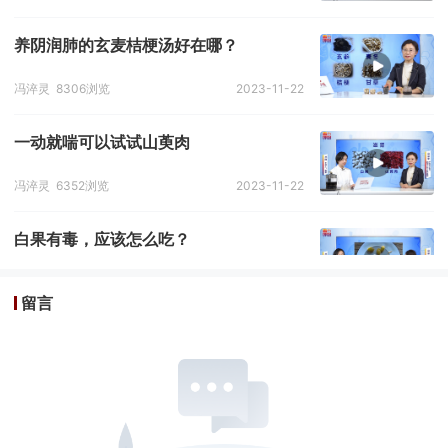
养阴润肺的玄麦桔梗汤好在哪？
冯淬灵
8306浏览
2023-11-22
一动就喘可以试试山萸肉
冯淬灵
6352浏览
2023-11-22
白果有毒，应该怎么吃？
冯淬灵
7415浏览
2023-11-22
留言
什么是肾阴虚、肾阳虚
冯淬灵
4544浏览
2023-11-22
中医如何健脾？