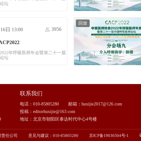
论坛
回放
3956
16日 13:00
CP2022
2022年呼吸医师年会暨第二十一届
论坛
联系我们
电话：010-85805280
邮箱：huxijie2017@126.com
投稿：editorhuxijie@163.com
0
地址：北京市朝阳区泰达时代中心4号楼
限责任公司
意见与建议：010-85805280
京ICP备19036504号-1