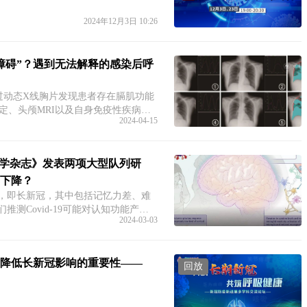
2024年12月3日 10:26
障碍”？遇到无法解释的感染后呼
过动态X线胸片发现患者存在膈肌功能
定、头颅MRI以及自身免疫性疾病的
2024-04-15
发的重症肌无力以及新冠
兰医学杂志》发表两项大型队列研
下降？
状，即长新冠，其中包括记忆力差、难
测Covid-19可能对认知功能产生
2024-03-03
楚这种缺陷可能
降低长新冠影响的重要性——
回放