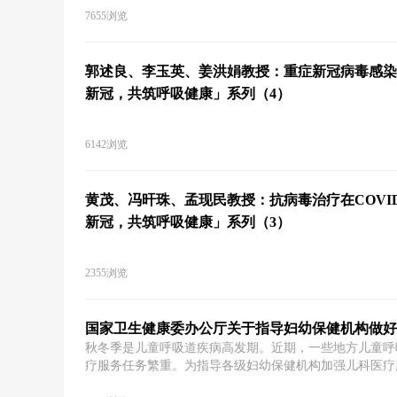
7655浏览
郭述良、李玉英、姜洪娟教授：重症新冠病毒感染
新冠，共筑呼吸健康」系列（4）
6142浏览
黄茂、冯旰珠、孟现民教授：抗病毒治疗在COVID
新冠，共筑呼吸健康」系列（3）
2355浏览
国家卫生健康委办公厅关于指导妇幼保健机构做好
秋冬季是儿童呼吸道疾病高发期。近期，一些地方儿童呼
疗服务任务繁重。为指导各级妇幼保健机构加强儿科医疗
源，满足患儿就诊需求，现提出以下工作要求。