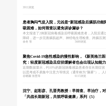
3911浏览
患者胸闷气促入院，元凶是“新冠感染后膈肌功能
吸困难，如何筛查以避免误诊漏诊？
本文报道了2例新冠病毒感染后呼吸困难患者，入院后通
障碍，进一步完善膈肌超声、神经电生理检查、跨膈压测
余冬 等
5689浏览
抗体检测等检查后，最终确定病因分别是新冠病毒感染诱
聚焦Covid-19急性感染的慢性影响，《新英格
究：轻度新冠感染且症状缓解者也会出现认知能力
近期数据显示，约10%的新冠病毒感染患者存在长期症
以思考或不易集中注意力等情况（通常称为“脑雾”）。人们推
谷晓颖 张慧等
6115浏览
持久影响，但长新冠患者认知数据较少，而且人们尚不清
沈宁、赵彩彦、孔晋亮教授：早筛查、早治疗，对
「共战长期新冠，共筑呼吸健康」系列（5）