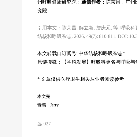
州呼吸健康研究院；
通信作者：
陈荣昌，广州
究院
引用本文：陈荣昌, 解立新, 詹庆元, 等. 呼吸
结核和呼吸杂志, 2026, 49(7): 810-811. DOI: 10.376
本文转载自订阅号“中华结核和呼吸杂志”
原链接戳：
【学科发展】呼吸科更名与呼吸与
* 文章仅供医疗卫生相关从业者阅读参考
本文完
责编：Jerry
927