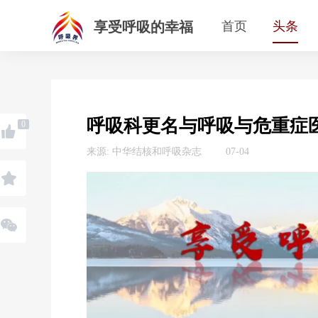
享受呼吸的幸福
首页
头条
呼吸科更名与呼吸与危重症医
0
来源: 中华结核和呼吸杂志
07-04