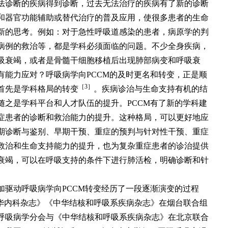
法诊断的疾病得到诊断，过去无法治疗的疾病有了新的诊断
和器官功能辅助或替代治疗的普及应用，使很多患者的生命
新的思考。例如：对于急性呼吸道感染的患者，病原学的判
病例的救治等，都是学科必须面临的问题。不少全身疾病，
吸衰竭，或者是骨髓干细胞移植后出现肺部病变和呼吸衰
有能力应对？呼吸病学向PCCM的及时更名和转变，正是顺
［3］
首先是学科格局的转变
。疾病诊治与生命支持有机的结
随之是学科平台和人才队伍的提升。PCCM有了新的学科建
症患者的诊断和救治能力的提升。这种格局，可以更好地应
期诊断与鉴别、早期干预、重症的预判与针对性干预、重症
救治和生命支持能力的提升，也为复杂重症患者的诊治提供
衰竭，可以在呼吸支持的条件下进行肺活检，明确诊断和针
加驱动呼吸病学向PCCM转变经历了一段逐渐演变的过程
中华内科杂志》《中华结核和呼吸系疾病杂志》在烟台联合组
会呼吸病学分会与《中华结核和呼吸系疾病杂志》在北京联合