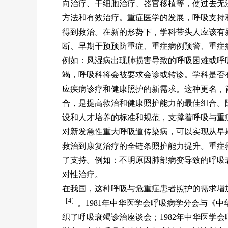
向治疗、干细胞治疗、器官移植等，使过去无
方法和有效治疗。重症医学的发展，呼吸支持
得到救治。在新的形势下，学科带头人应该有
断、早期干预预防重症、重症病例预警、重症
例如：风湿病出现肺损害导致的呼吸困难或呼
竭，呼吸科将会被要求会诊或转诊。学科是否
应疾病诊疗和健康照护的新需求。这种更名，
合，是提高救治和健康照护能力的最佳组合。
设和人才培养的标准和规范，支撑着呼吸与重
对新发急性重大呼吸道传染病，可以实现从早
救治到康复治疗的全链条照护能力提升。重症
了支持。例如：不明原因肺部病变导致的呼吸
对性治疗。
在我国，这种呼吸与危重症患者照护的需求增
［4］
。1981年中华医学会呼吸病学分会与《
织了呼吸衰竭诊治座谈会；1982年中华医学