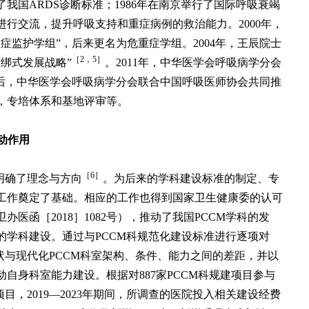
我国ARDS诊断标准；1986年在南京举行了国际呼吸衰竭
行交流，提升呼吸支持和重症病例的救治能力。2000年，
症监护学组”，后来更名为危重症学组。2004年，王辰院士
［2，5］
绑式发展战略”
。2011年，中华医学会呼吸病学分会
随后，中华医学会呼吸病学分会联合中国呼吸医师协会共同推
，专培体系和基地评审等。
动作用
［6］
明确了理念与方向
。为后来的学科建设标准的制定、专
工作奠定了基础。相应的工作也得到国家卫生健康委的认可
医函［2018］1082号），推动了我国PCCM学科的发
的学科建设。通过与PCCM科规范化建设标准进行逐项对
状与现代化PCCM科室架构、条件、能力之间的差距，并以
自身科室能力建设。根据对887家PCCM科规建项目参与
目，2019—2023年期间，所调查的医院投入相关建设经费