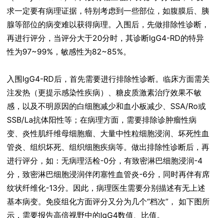
求一定要有病理证据，特别考虑到一些部位，如腹膜后、胰
腺等部位的病变难以获得病理。入围后，先做排除性诊断，
再进行评分，当评分大于20分时，其诊断IgG4-RD的特异
性为97~99%，敏感性为82~85%。
入围IgG4-RD后，首先需要进行排除性诊断。临床方面需关
注发热（更提示感染性疾病）、糖皮质激素治疗效果不敏
感，以及不明原因的白细胞减少和血小板减少、SSA/Ro或
SSB/La抗体阳性等；在病理方面，需要排除诊肿瘤性病
变、炎性肌纤维母细胞瘤、大量中性粒细胞浸润、坏死性血
管炎、组织坏死、组织细胞疾病等。做出排除性诊断后，再
进行评分，如：无病理活检-0分，有致密淋巴细胞浸润-4
分，致密淋巴细胞浸润伴闭塞性血管炎-6分，同时再伴有席
纹状纤维化-13分。因此，病理医生需要分别描述有无上述
基本病变。免疫组化方面评分又分为几个“档次”， 如下图所
示，需要报告高倍视野中的IgG4数值、比值。