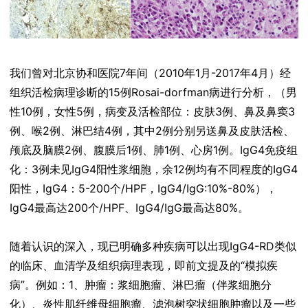
我们曾对北京协和医院7年间（2010年1月-2017年4月）经
组织活检病理诊断的15例Rosai-dorfman病进行分析，（男
性10例，女性5例，病变及活检部位：皮肤3例、鼻及鼻窦3
例、喉2例、淋巴结4例，其中2例分别另送鼻及皮肤活检、
颅底及脑膜2例、腹膜后1例、肺1例、心房1例。IgG4免疫组
化：3例未见IgG4阳性浆细胞，余12例均有不同程度的IgG4
阳性，IgG4：5-200个/HPF，IgG4/IgG:10%-80%），
IgG4最高达200个/HPF、IgG4/IgG最高达80%。
随着认识的深入，现已明确多种疾病可以出现IgG4-RD类似
的临床、血清学及组织病理表现，即前文提及的“模拟疾
病”。例如：1、肿瘤：浆细胞瘤、淋巴瘤（伴浆细胞分
化）、炎性肌纤维母细胞瘤、滤泡树突状细胞肿瘤以及一些